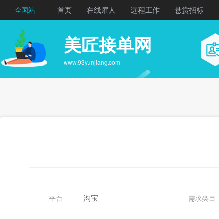
首页
在线雇人
远程工作
悬赏招标
全国站
美匠接单网
www.93yunjiang.com
淘宝
平台：
需求类目