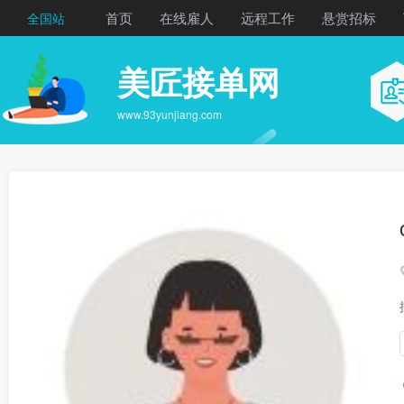
首页
在线雇人
远程工作
悬赏招标
全国站
美匠接单网
www.93yunjiang.com