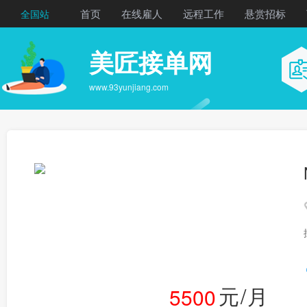
首页
在线雇人
远程工作
悬赏招标
全国站
美匠接单网
www.93yunjiang.com
元/月
5500