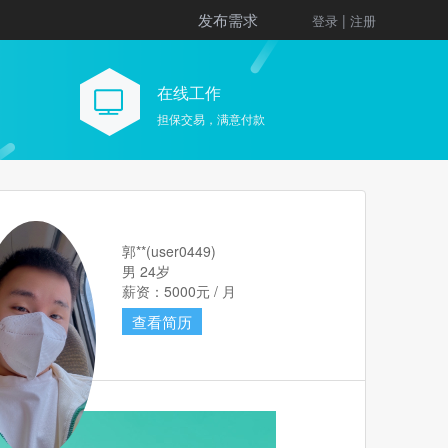
发布需求
|
登录
注册
在线工作
担保交易，满意付款
郭**(user0449)
男 24岁
薪资：5000元 / 月
查看简历