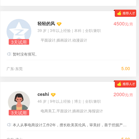
4500
轻轻的风
元/月
39 岁
|
3年以上经验
|
本科
|
全职/兼职
平面设计,插画设计,动漫设计
3天试用
暂时没有填写。
5.00
广东-东莞
2000
ceshi
元/月
46 岁
|
9年以上经验
|
博士
|
全职/兼职
电商美工,平面设计,插画设计,海报设计
3天试用
本人从事电商设计工作2年，擅长欧美英伦风，审美好，善于挖掘产品卖点，有丰富详情页经验，勤于学习能不断提高自身的能力与综合素质，以及项目管理等众多实战经验，精通网店装修，爆款打造，能够站在运营的角度进行设计。