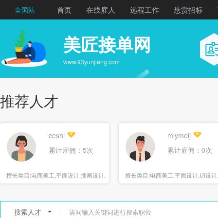
首页
在线雇人
远程工作
悬赏招标
全国站
美匠接单网
www.93yunjiang.com
推荐人才
ceshi
mlymeij
累计雇佣：5次
累计雇佣：0次
擅长类目:
电商美工,平面设计,插画设计,
擅长类目:
电商美工,平面设计,UI设计
海报设计
报设计
搜索人才