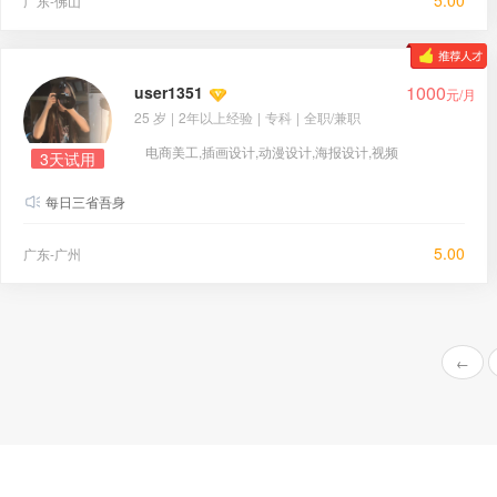
5.00
广东-佛山
1000
user1351
元/月
25 岁
|
2年以上经验
|
专科
|
全职/兼职
电商美工,插画设计,动漫设计,海报设计,视频
3天试用
制作
每日三省吾身
5.00
广东-广州
←