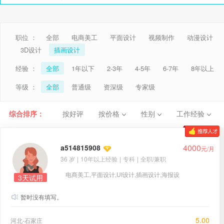
职位 ：
全部
电商美工
平面设计
视频制作
动漫设计
3D设计
插画设计
经验 ：
全部
1年以下
2-3年
4-5年
6-7年
8年以上
等级 ：
全部
普通级
资深级
专家级
综合排序：
按好评
按价格
性别
工作经验
4000
a514815908
元/月
36 岁
|
10年以上经验
|
专科
|
全职/兼职
电商美工,平面设计,UI设计,插画设计,海报设
3天试用
计,视频制作
暂时没有填写。
5.00
河北-石家庄