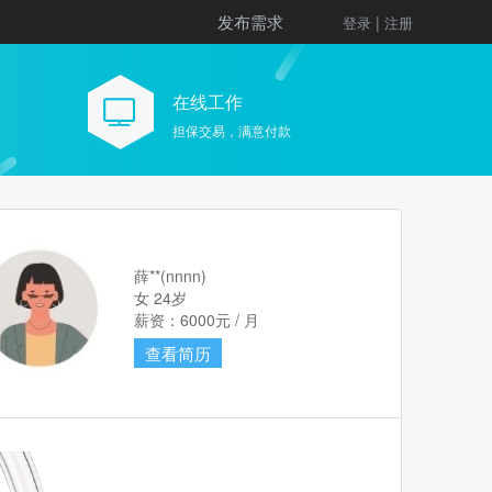
发布需求
|
登录
注册
在线工作
担保交易，满意付款
薛**(nnnn)
女 24岁
薪资：6000元 / 月
查看简历