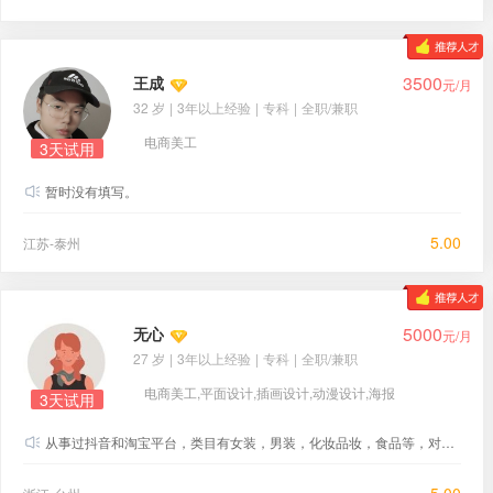
3500
王成
元/月
32 岁
|
3年以上经验
|
专科
|
全职/兼职
电商美工
3天试用
暂时没有填写。
5.00
江苏-泰州
5000
无心
元/月
27 岁
|
3年以上经验
|
专科
|
全职/兼职
电商美工,平面设计,插画设计,动漫设计,海报
3天试用
设计,视频制作
从事过抖音和淘宝平台，类目有女装，男装，化妆品妆，食品等，对接过蒙牛，元气森林等品牌方抖音官方旗舰店