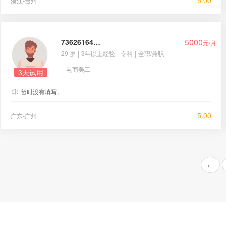
5.00
浙江-台州
5000
736261644@qq.com
元/月
29 岁
|
3年以上经验
|
专科
|
全职/兼职
电商美工
3天试用
暂时没有填写。
5.00
广东-广州
←