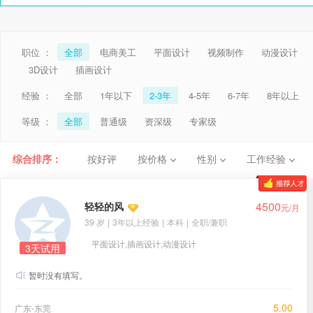
职位 ：
全部
电商美工
平面设计
视频制作
动漫设计
3D设计
插画设计
经验 ：
全部
1年以下
2-3年
4-5年
6-7年
8年以上
等级 ：
全部
普通级
资深级
专家级
综合排序：
按好评
按价格
性别
工作经验
4500
轻轻的风
元/月
39 岁
|
3年以上经验
|
本科
|
全职/兼职
平面设计,插画设计,动漫设计
3天试用
暂时没有填写。
5.00
广东-东莞