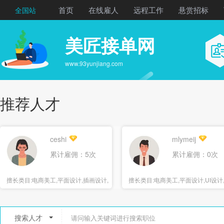
首页
在线雇人
远程工作
悬赏招标
全国站
美匠接单网
www.93yunjiang.com
推荐人才
ceshi
mlymeij
累计雇佣：5次
累计雇佣：0次
擅长类目:
电商美工,平面设计,插画设计,
擅长类目:
电商美工,平面设计,UI设计
海报设计
报设计
搜索人才