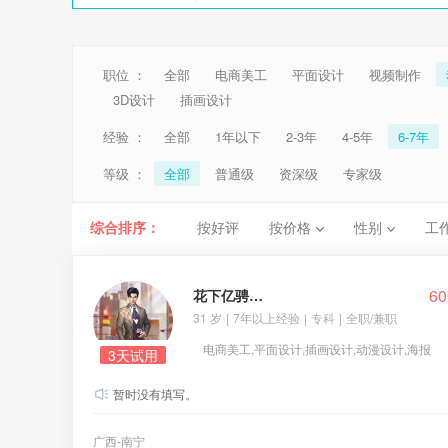
职位 ：
全部
电商美工
平面设计
视频制作
3D设计
插画设计
经验 ：
全部
1年以下
2-3年
4-5年
6-7年
等级 ：
全部
普通级
资深级
专家级
综合排序：
按好评
按价格
性别
工
60
花下亿骋非一城
31 岁
|
7年以上经验
|
专科
|
全职/兼职
电商美工,平面设计,插画设计,动漫设计,海报
3天试用
设计,3D设计
暂时没有填写。
广西-南宁