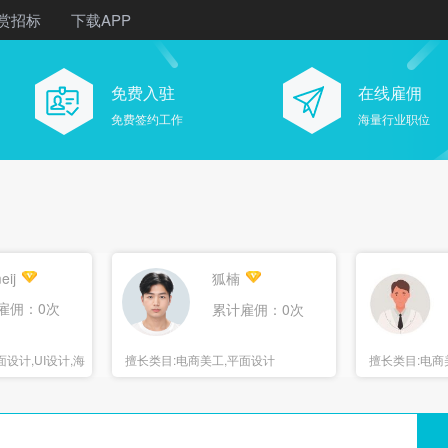
赏招标
下载APP
免费入驻
在线雇佣
免费签约工作
海量行业职位
eij
狐楠
雇佣：0次
累计雇佣：0次
设计,UI设计,海
擅长类目:
电商美工,平面设计
擅长类目:
电商
报设计