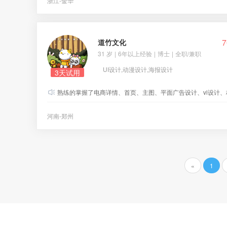
浙江-金华
7
道竹文化
31 岁
|
6年以上经验
|
博士
|
全职/兼职
UI设计,动漫设计,海报设计
3天试用
熟练的掌握了电商详情、首页、主图、平面广告设计、vi设计、标志设计、包装设计、展示设计等。 由于后台问题上传不成作品，意愿的可以联系QQ：1209456236 VX:18749
河南-郑州
«
1