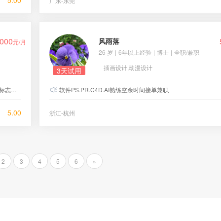
5.00
广东-东莞
000
风雨落
元/月
26 岁
|
6年以上经验
|
博士
|
全职/兼职
插画设计,动漫设计
3天试用
339766
软件PS.PR.C4D.AI熟练空余时间接单兼职
5.00
浙江-杭州
2
3
4
5
6
»