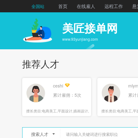
首页
在线雇人
远程工作
悬
全国站
美匠接单网
www.93yunjiang.com
推荐人才
ceshi
mlym
累计雇佣：5次
累计
擅长类目:
电商美工,平面设计,插画设计,
擅长类目:
电商美工,平面
海报设计
报设计
搜索人才