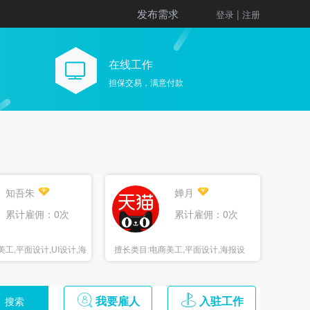
发布需求
|
登录
注册
在线工作
担保交易，满意付款
知吾朱
婵月
累计雇佣：0次
累计雇佣：0次
美工,平面设计,UI设计,海
擅长类目:
电商美工,平面设计,海报设
计,3D设计
我要雇人
入驻工作
搜索