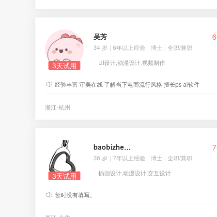
6
吴芳
34 岁
|
6年以上经验
|
博士
|
全职/兼职
UI设计,动漫设计,视频制作
3天试用
经验丰富 审美在线 了解当下电商流行风格 擅长ps ai软件
浙江-杭州
7
baobizheng
36 岁
|
7年以上经验
|
博士
|
全职/兼职
插画设计,动漫设计,交互设计
3天试用
暂时没有填写。