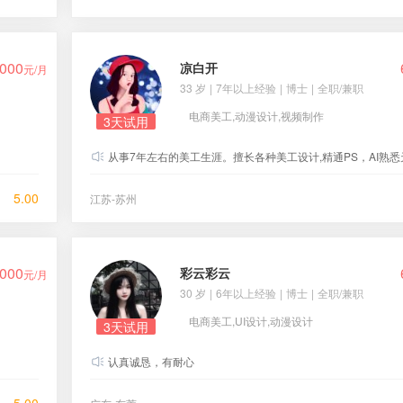
000
凉白开
元/月
33 岁
|
7年以上经验
|
博士
|
全职/兼职
电商美工,动漫设计,视频制作
3天试用
从事7年左右的美工生涯。擅长各种美工设计,精通PS，AI熟悉天猫京东后台装修设计，主图详情
5.00
江苏-苏州
000
彩云彩云
元/月
30 岁
|
6年以上经验
|
博士
|
全职/兼职
电商美工,UI设计,动漫设计
3天试用
认真诚恳，有耐心