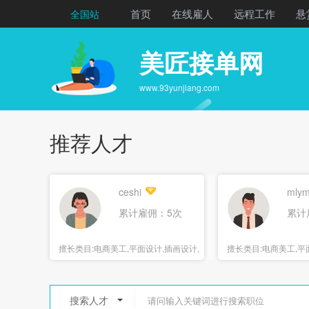
首页
在线雇人
远程工作
悬
全国站
美匠接单网
www.93yunjiang.com
推荐人才
ceshi
mlym
累计雇佣：5次
累计
擅长类目:
电商美工,平面设计,插画设计,
擅长类目:
电商美工,平面
海报设计
报设计
搜索人才