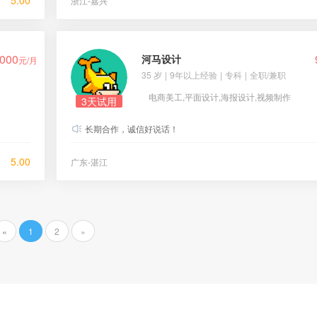
5.00
浙江-嘉兴
000
河马设计
元/月
35 岁
|
9年以上经验
|
专科
|
全职/兼职
电商美工,平面设计,海报设计,视频制作
3天试用
长期合作，诚信好说话！
5.00
广东-湛江
«
1
2
»