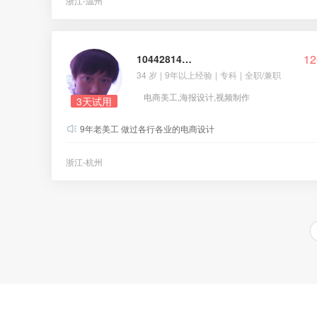
浙江-温州
12
1044281407@qq.com
34 岁
|
9年以上经验
|
专科
|
全职/兼职
电商美工,海报设计,视频制作
3天试用
9年老美工 做过各行各业的电商设计
浙江-杭州