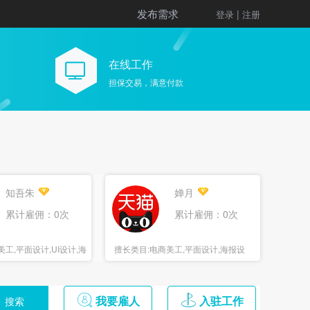
发布需求
|
登录
注册
在线工作
担保交易，满意付款
知吾朱
婵月
累计雇佣：0次
累计雇佣：0次
美工,平面设计,UI设计,海
擅长类目:
电商美工,平面设计,海报设
计,3D设计
我要雇人
入驻工作
搜索