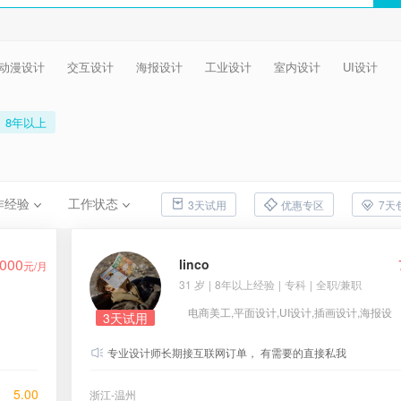
动漫设计
交互设计
海报设计
工业设计
室内设计
UI设计
8年以上
作经验
工作状态
3天试用
优惠专区
7天
000
linco
元/月
31 岁
|
8年以上经验
|
专科
|
全职/兼职
电商美工,平面设计,UI设计,插画设计,海报设
3天试用
计,视频制作
专业设计师长期接互联网订单， 有需要的直接私我
5.00
浙江-温州