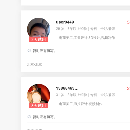
5
user0449
29 岁
|
8年以上经验
|
专科
|
全职/兼职
电商美工,工业设计,3D设计,视频制作
3天试用
暂时没有填写。
北京-北京
2
13868463013
31 岁
|
8年以上经验
|
专科
|
全职/兼职
电商美工,海报设计,视频制作
3天试用
暂时没有填写。