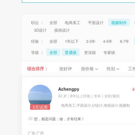
职位 ：
全部
电商美工
平面设计
视频制作
3D设计
插画设计
经验 ：
全部
1年以下
2-3年
4-5年
6-7年
等级 ：
全部
普通级
资深级
专家级
综合排序：
按好评
按价格
性别
工
4
Achengpy
42 岁
|
8年以上经验
|
专科
|
全职/兼职
电商美工,平面设计,UI设计,海报设计,视频制
3天试用
作
想，都是问题；做，才有结果！
广东-广州