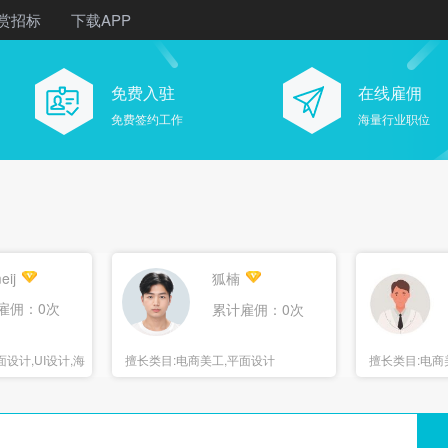
赏招标
下载APP
免费入驻
在线雇佣
免费签约工作
海量行业职位
eij
狐楠
雇佣：0次
累计雇佣：0次
设计,UI设计,海
擅长类目:
电商美工,平面设计
擅长类目:
电商
报设计